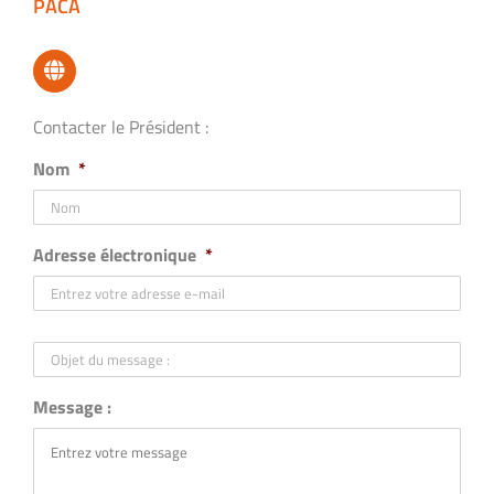
PACA
Contacter le Président :
Nom
*
Adresse électronique
*
Objet
du
message
:
Message :