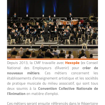
Depuis 2013, la CMF travaille avec
Hexopée
(ex Conseil
National des Employeurs d’Avenir) pour
créer de
nouveaux métiers
. Ces métiers concernent les
établissements d’enseignement artistique et les sociétés
de pratique musicale du milieu associatif, qui sont tous
deux soumis à la
Convention Collective Nationale de
l’Animation
en matière d’emploi.
Ces métiers seront ensuite référencés dans le Répertoire