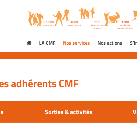
LA CMF
Nos services
Nos actions
S’i
 les adhérents CMF
ls
Sorties & activités
V