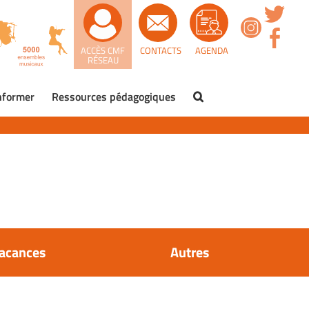
ACCÈS CMF
CONTACTS
AGENDA
RÉSEAU
nformer
Ressources pédagogiques
acances
Autres