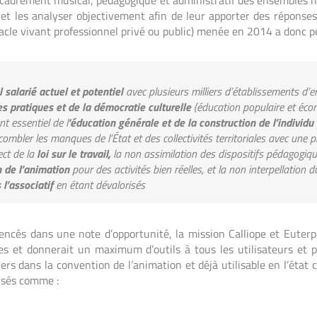
ncadrement musical, pédagogique et administratif des ensembles 
er et les analyser objectivement afin de leur apporter des réponse
ectacle vivant professionnel privé ou public) menée en 2014 a donc 
 salarié actuel et potentiel
avec plusieurs milliers d’établissements d
s pratiques et de la démocratie culturelle
(éducation populaire et écon
t essentiel de l
‘éducation générale et de la construction de l’individu
combler les manques de l’État et des collectivités territoriales avec une 
ect de la
loi sur le travail,
la non assimilation des dispositifs pédagogiq
 de l’animation
pour des activités bien réelles, et la non interpellation
 l’associatif
en étant dévalorisés
encés dans une note d’opportunité, la mission Calliope et Euterpe
s et donnerait un maximum d’outils à tous les utilisateurs et pa
rs dans la convention de l’animation et déjà utilisable en l’état 
lisés comme :