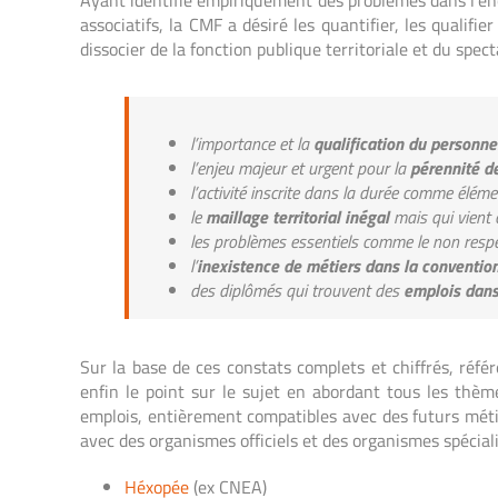
Ayant identifié empiriquement des problèmes dans l’e
associatifs, la CMF a désiré les quantifier, les qualifi
dissocier de la fonction publique territoriale et du sp
l’importance et la
qualification du personnel
l’enjeu majeur et urgent pour la
pérennité de
l’activité inscrite dans la durée comme élémen
le
maillage territorial inégal
mais qui vient 
les problèmes essentiels comme le non resp
l’
inexistence de métiers dans la convention
des diplômés qui trouvent des
emplois dans
Sur la base de ces constats complets et chiffrés, référ
enfin le point sur le sujet en abordant tous les thème
emplois, entièrement compatibles avec des futurs métie
avec des organismes officiels et des organismes spécia
Héxopée
(ex CNEA)