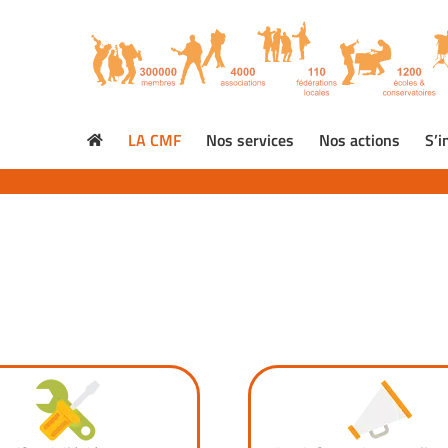
LA CMF
Nos services
Nos actions
S’i