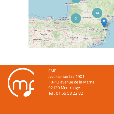
CMF
Association Loi 1901
10-12 avenue de la Marne
92120 Montrouge
Tél :
01 55 58 22 82