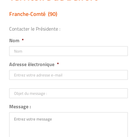
Franche‐Comté (90)
Contacter le Présidente :
Nom
*
Adresse électronique
*
Objet
du
message
:
Message :