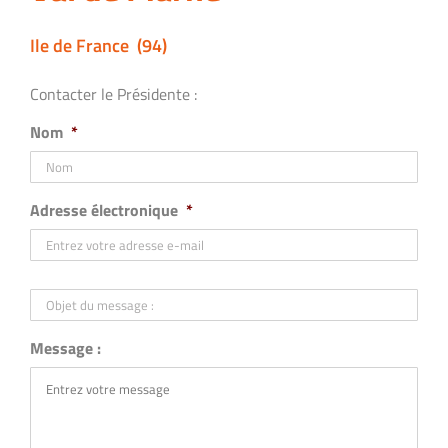
Ile de France (94)
Contacter le Présidente :
Nom
*
Adresse électronique
*
Objet
du
message
:
Message :