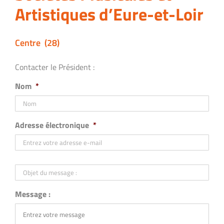
Artistiques d’Eure-et-Loir
Centre (28)
Contacter le Président :
Nom
*
Adresse électronique
*
Objet
du
message
:
Message :