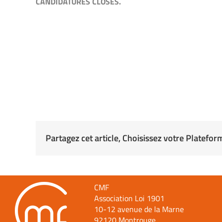
CANDIDATURES CLOSES.
Partagez cet article, Choisissez votre Platefor
CMF
Association Loi 1901
10-12 avenue de la Marne
92120 Montrouge