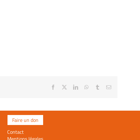
Facebook
X
LinkedIn
WhatsApp
Tumblr
Email
Faire un don
Contact
Mentions légales