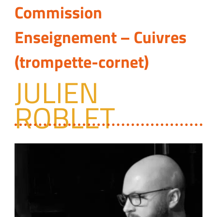
Commission
Enseignement – Cuivres
(trompette-cornet)
JULIEN
ROBLET