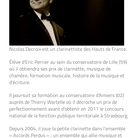
Nicolas Decroix est un clarinettiste des Hauts de France.
Élève d’Eric Perrier au sein du conservatoire de Lille (59)
où il obtiendra ses prix de clarinette, musique de
chambre, formation musicale, histoire de la musique et
d’écriture.
Il poursuit sa formation au conservatoire d’Amiens (02)
auprès de Thierry Wartelle où il décroche un prix de
perfectionnement avant d’obtenir en 2011 le concours
national de la fonction publique territoriale à Strasbourg.
Depuis 2004, il joue la petite clarinette dans l’ensemble
« Accords Perdus » ; un ensemble qui allie musique et