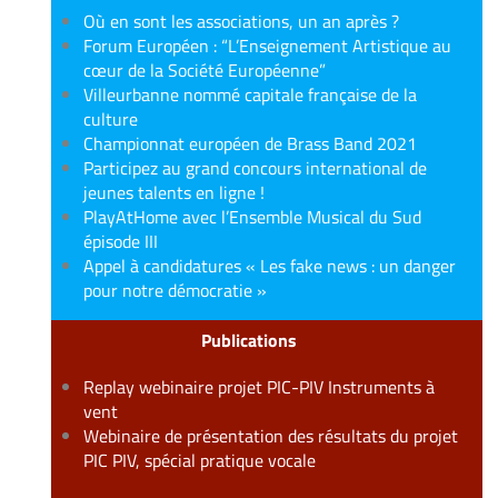
Où en sont les associations, un an après ?
Forum Européen : “L’Enseignement Artistique au
cœur de la Société Européenne”
Villeurbanne nommé capitale française de la
culture
Championnat européen de Brass Band 2021
Participez au grand concours international de
jeunes talents en ligne !
PlayAtHome avec l’Ensemble Musical du Sud
épisode III
Appel à candidatures « Les fake news : un danger
pour notre démocratie »
Publications
Replay webinaire projet PIC-PIV Instruments à
vent
Webinaire de présentation des résultats du projet
PIC PIV, spécial pratique vocale