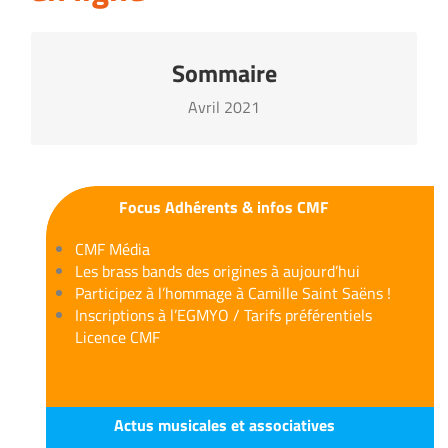
Sommaire
Lire la news
Avril 2021
Avril 2021
Focus Adhérents & infos CMF
CMF Média
Les brass bands des origines à aujourd’hui
Participez à l’hommage à Camille Saint Saëns !
Inscriptions à l’EGMYO / Tarifs préférentiels
Licence CMF
Actus musicales et associatives