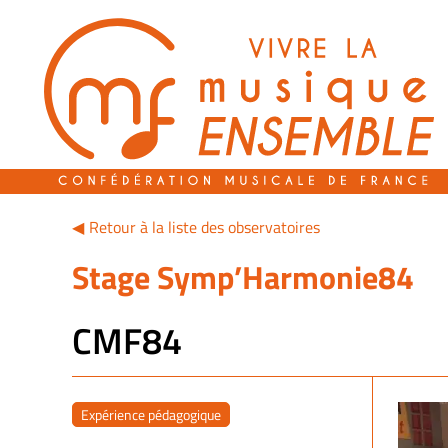
Passer
au
contenu
Retour à la liste des observatoires
Stage Symp’Harmonie84
CMF84
Expérience pédagogique