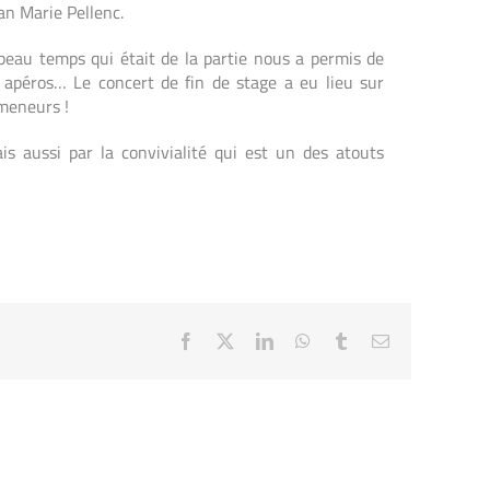
an Marie Pellenc.
beau temps qui était de la partie nous a permis de
es apéros…
Le concert de fin de stage a eu lieu sur
omeneurs !
is aussi par la convivialité qui est un des atouts
Facebook
X
LinkedIn
WhatsApp
Tumblr
Email