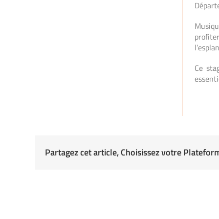
Départe
Musique
profite
l’espla
Ce stag
essenti
Partagez cet article, Choisissez votre Platefor