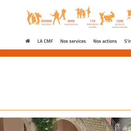
LA CMF
Nos services
Nos actions
S’i