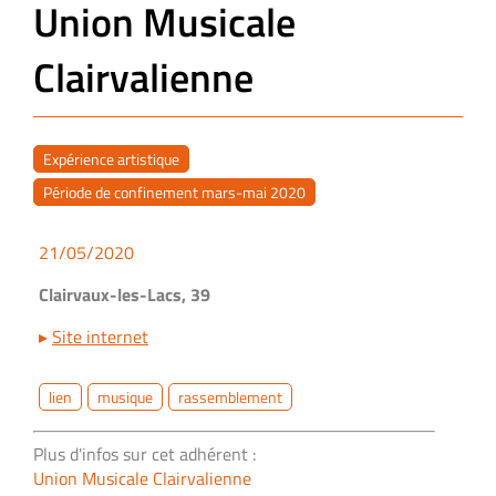
Union Musicale
Clairvalienne
Expérience artistique
Période de confinement mars-mai 2020
21/05/2020
Clairvaux-les-Lacs, 39
▸
Site internet
lien
musique
rassemblement
Plus d'infos sur cet adhérent :
Union Musicale Clairvalienne