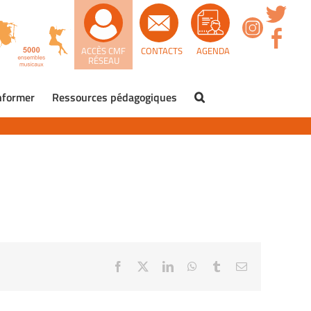
ACCÈS CMF
CONTACTS
AGENDA
RÉSEAU
nformer
Ressources pédagogiques
Facebook
X
LinkedIn
WhatsApp
Tumblr
Email