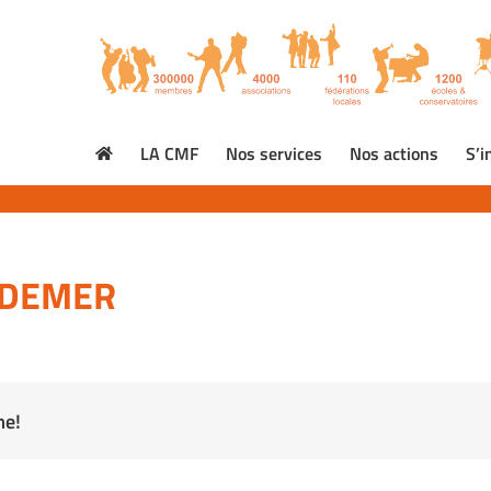
LA CMF
Nos services
Nos actions
S’i
AUDEMER
me!