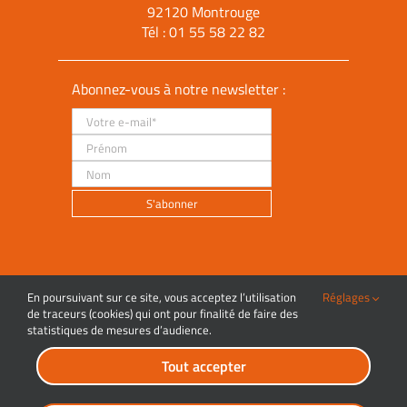
92120 Montrouge
Tél :
01 55 58 22 82
Abonnez-vous à notre newsletter :
En poursuivant sur ce site, vous acceptez l’utilisation
Réglages
Faire un don
de traceurs (cookies) qui ont pour finalité de faire des
statistiques de mesures d’audience.
Contact
Tout accepter
Mentions légales
Plan du site