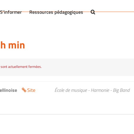
S’informer
Ressources pédagogiques
2h min
 sont actuellement fermées.
ellinoise
Site
École de musique - Harmonie - Big Band