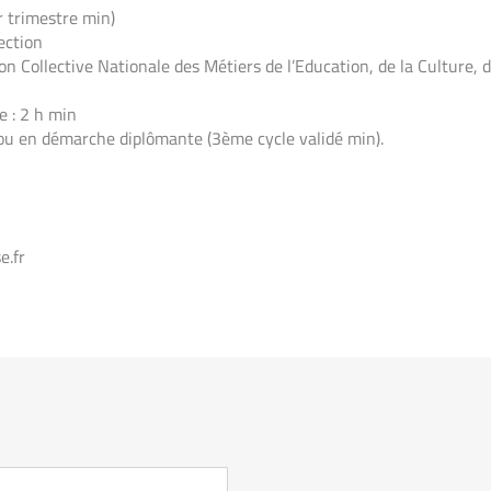
r trimestre min)
ection
ollective Nationale des Métiers de l’Education, de la Culture, des
 : 2 h min
, ou en démarche diplômante (3ème cycle validé min).
e.fr