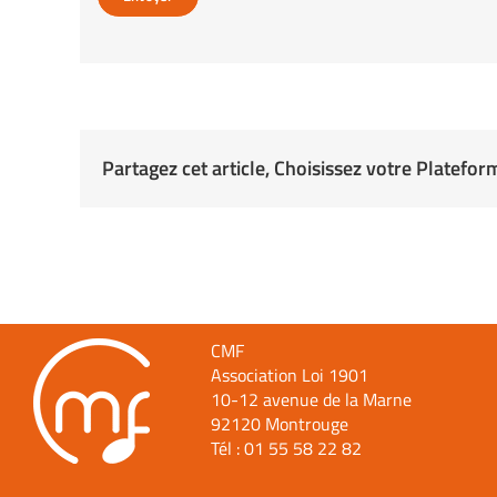
Partagez cet article, Choisissez votre Platefor
CMF
Association Loi 1901
10-12 avenue de la Marne
92120 Montrouge
Tél :
01 55 58 22 82