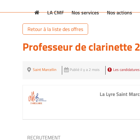
Passer
au
LA CMF
Nos services
Nos actions
contenu
Retour à la liste des offres
Professeur de clarinette 
Saint Marcellin
Publié il y a 2 mois
Les candidatures
La Lyre Saint Marc
RECRUTEMENT