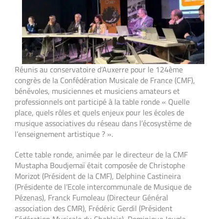
Réunis au conservatoire d’Auxerre pour le 124
ème
congrès de la Confédération Musicale de France (CMF),
bénévoles, musiciennes et musiciens amateurs et
professionnels ont participé à la table ronde « Quelle
place, quels rôles et quels enjeux pour les écoles de
musique associatives du réseau dans l’écosystème de
l’enseignement artistique ? ».
Cette table ronde, animée par le directeur de la CMF
Mustapha Boudjemaï était composée de Christophe
Morizot (Président de la CMF), Delphine Castineira
(Présidente de l’Ecole intercommunale de Musique de
Pézenas), Franck Fumoleau (Directeur Général
association des CMR), Frédéric Gerdil (Président
Fédération Musicale du Chablais), Dominique Jougla