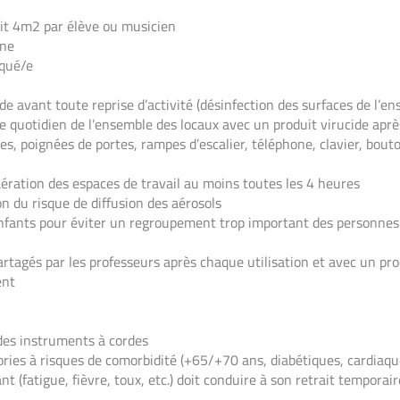
t 4m2 par élève ou musicien
gne
squé/e
de avant toute reprise d’activité (désinfection des surfaces de l’e
e quotidien de l’ensemble des locaux avec un produit virucide après 
tes, poignées de portes, rampes d’escalier, téléphone, clavier, bou
aération des espaces de travail au moins toutes les 4 heures
on du risque de diffusion des aérosols
enfants pour éviter un regroupement trop important des personne
tagés par les professeurs après chaque utilisation et avec un prod
ent
 des instruments à cordes
ories à risques de comorbidité (+65/+70 ans, diabétiques, cardiaque
nt (fatigue, fièvre, toux, etc.) doit conduire à son retrait temporair