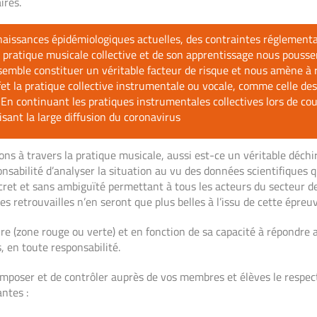
ires.
naissances épidémiologiques actuelles, des contraintes réglementa
 la pratique musicale collective et de son apprentissage nous pouss
0 semble constituer un véritable facteur de risque et nous amène 
ffet la pratique collective instrumentale ou vocale, comme celle de
 En continuant les pratiques instrumentales collectives lors de cou
sant la large diffusion du coronavirus
dons à travers la pratique musicale, aussi est-ce un véritable déc
ponsabilité d’analyser la situation au vu des données scientifiques
cret et sans ambiguïté permettant à tous les acteurs du secteur de 
s retrouvailles n’en seront que plus belles à l’issu de cette épreuv
oire (zone rouge ou verte) et en fonction de sa capacité à répondre
, en toute responsabilité.
mposer et de contrôler auprès de vos membres et élèves le respect s
ntes :