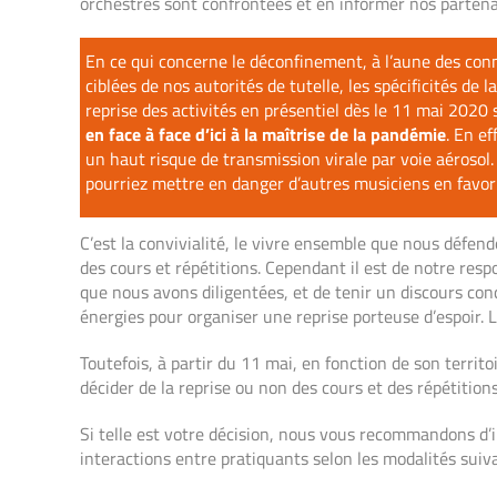
orchestres sont confrontées et en informer nos partena
En ce qui concerne le déconfinement, à l’aune des con
ciblées de nos autorités de tutelle, les spécificités de
reprise des activités en présentiel dès le 11 mai 202
en face à face d’ici à la maîtrise de la pandémie
. En e
un haut risque de transmission virale par voie aérosol.
pourriez mettre en danger d’autres musiciens en favori
C’est la convivialité, le vivre ensemble que nous défen
des cours et répétitions. Cependant il est de notre res
que nous avons diligentées, et de tenir un discours con
énergies pour organiser une reprise porteuse d’espoir. Le
Toutefois, à partir du 11 mai, en fonction de son territ
décider de la reprise ou non des cours et des répétitions
Si telle est votre décision, nous vous recommandons d’i
interactions entre pratiquants selon les modalités suiva