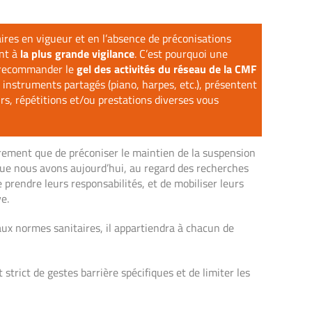
ires en vigueur et en l’absence de préconisations
ent à
la plus grande vigilance
. C’est pourquoi une
à recommander le
gel des activités du réseau de la CMF
s instruments partagés (piano, harpes, etc.), présentent
rs, répétitions et/ou prestations diverses vous
hirement que de préconiser le maintien de la suspension
 que nous avons aujourd’hui, au regard des recherches
prendre leurs responsabilités, et de mobiliser leurs
e.
 aux normes sanitaires, il appartiendra à chacun de
trict de gestes barrière spécifiques et de limiter les