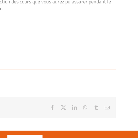
fonction des cours que vous aurez pu assurer pendant le
r.
Facebook
X
LinkedIn
WhatsApp
Tumblr
Email