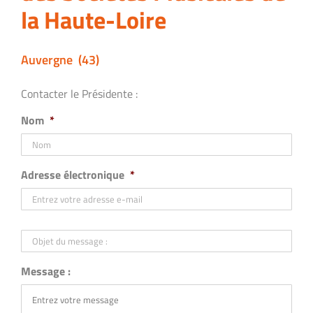
la Haute-Loire
Auvergne (43)
Contacter le Présidente :
Nom
*
Adresse électronique
*
Objet
du
message
:
Message :