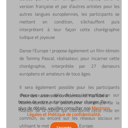
version française et par d’autres artistes pour les
autres langues européennes, les participants se
mettent en condition, s’échauffent puis
interprètent à leur façon cette chorégraphie
ludique et joyeuse
Danse l’Europe ! propose également un film-témoin
de Tommy Pascal, réalisateur, pour incarner cette
chorégraphie, interprétée par 27 danseurs
européens et amateurs de tous âges.
Il sera également possible pour les participants
d’envoyer une vidéo de leur interprétation sur
Pour des raisons de confidentialité YouTube a
Pour des raisons de confidentialité YouTube a
Pour des raisons de confidentialité YouTube a
besoin de votre autorisation pour charger. Pour
besoin de votre autorisation pour charger. Pour
besoin de votre autorisation pour charger. Pour
Numéridanse.tv, la plateforme numérique de la
plus de détails, veuillez consulter nos
plus de détails, veuillez consulter nos
plus de détails, veuillez consulter nos
Mentions
Mentions
Mentions
Maison de la Danse qui coordonne cette mise en
Légales et Politique de confidentialité
Légales et Politique de confidentialité
Légales et Politique de confidentialité
.
.
.
commun, ou encore sur les réseaux sociaux en
utilisant le mot-dièse #DanseLEurope.
J'accepte
J'accepte
J'accepte