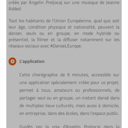
créée par Angelin Preljocaj sur une musique de Jeanne
Added.
Tout les habitants de l’Union Européenne, quel que soit
leur âge, condition physique et nationalité, peuvent la
danser, seuls ou en groupe, en mode hybride ou
présentiel, la filmer et la diffuser notamment sur les
réseaux sociaux avec #DanseLEurope.
L’application
Cette chorégraphie de 9 minutes, accessible sur
une application spécialement créée pour ce projet,
permet à tous, amateurs ou professionnels, de
partager seul ou en groupe, un instant dansé dans
de multiples lieux culturels, mais aussi à domicile,
en entreprise, dans des écoles, dans l’espace public.
Guidés par la voix d’Angelin Preljocaj dans la