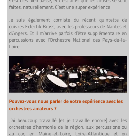
s’est très bien passé, et c’est ainsi que les choses se sont
faites, naturellement. C’est une super expérience !
Je suis également corniste du récent quintette de
cuivres Eclectik Brass, avec les professeurs de Nantes et
d’Angers. Et il m’arrive parfois d’être supplémentaire en
percussions avec l’Orchestre National des Pays-de-la-
Loire.
Pouvez-vous nous parler de votre expérience avec les
orchestres amateurs ?
J’ai beaucoup travaillé (et je travaille encore) avec les
orchestres d’harmonie de la région, aux percussions ou
au cor, en Maine-et-Loire, Loire-Atlantique et en