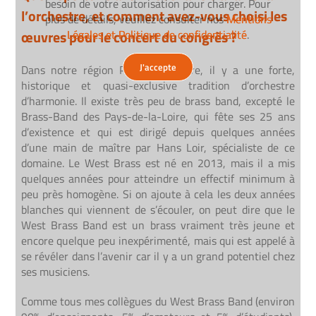
besoin de votre autorisation pour charger. Pour
besoin de votre autorisation pour charger. Pour
l’orchestre, et comment avez-vous choisi les
plus de détails, veuillez consulter nos
plus de détails, veuillez consulter nos
Mentions
Mentions
œuvres pour le concert du congrès ?
Légales et Politique de confidentialité
Légales et Politique de confidentialité
.
.
J'accepte
J'accepte
Dans notre région Pays-de-la-Loire, il y a une forte,
historique et quasi-exclusive tradition d’orchestre
d’harmonie. Il existe très peu de brass band, excepté le
Brass-Band des Pays-de-la-Loire, qui fête ses 25 ans
d’existence et qui est dirigé depuis quelques années
d’une main de maître par Hans Loir, spécialiste de ce
domaine. Le West Brass est né en 2013, mais il a mis
quelques années pour atteindre un effectif minimum à
peu près homogène. Si on ajoute à cela les deux années
blanches qui viennent de s’écouler, on peut dire que le
West Brass Band est un brass vraiment très jeune et
encore quelque peu inexpérimenté, mais qui est appelé à
se révéler dans l’avenir car il y a un grand potentiel chez
ses musiciens.
Comme tous mes collègues du West Brass Band (environ