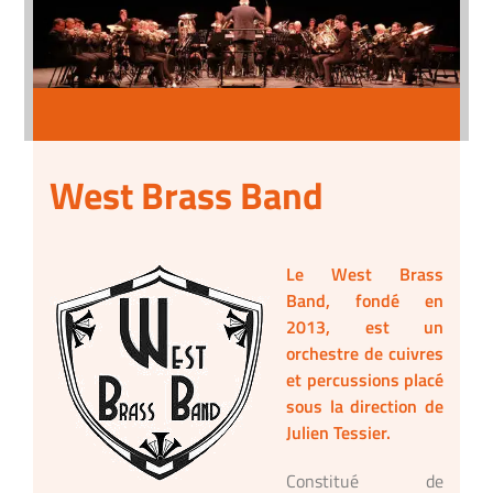
West Brass Band
Le West Brass
Band, fondé en
2013, est un
orchestre de cuivres
et percussions placé
sous la direction de
Julien Tessier.
Constitué de