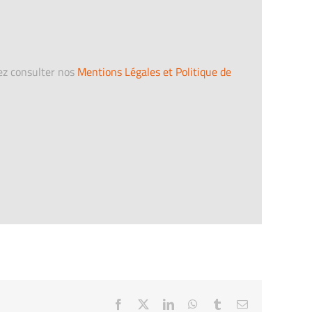
lez consulter nos
Mentions Légales et Politique de
Facebook
X
LinkedIn
WhatsApp
Tumblr
Email