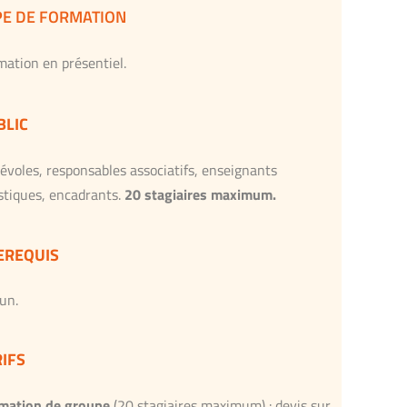
PE DE FORMATION
mation en présentiel.
BLIC
évoles, responsables associatifs, enseignants
istiques, encadrants.
20 stagiaires maximum.
EREQUIS
un.
RIFS
mation de groupe
(20 stagiaires maximum) :
devis sur