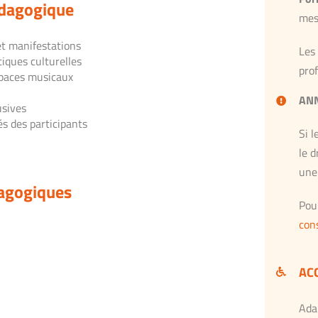
dagogique
mes
et manifestations
Les
tiques culturelles
pro
espaces musicaux
AN
usives
és des participants
Si l
le d
une
agogiques
Pou
con
ACC
Ada