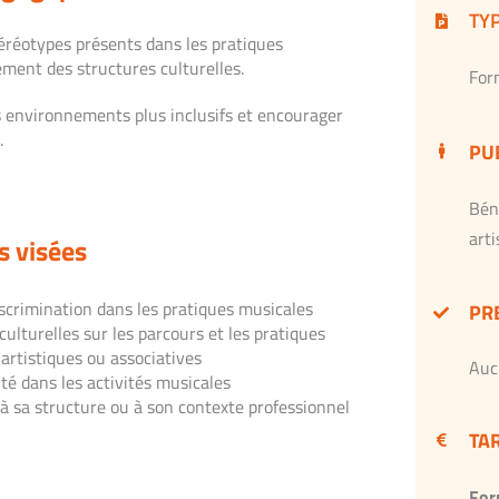
TY
téréotypes présents dans les pratiques
ement des structures culturelles.
For
es environnements plus inclusifs et encourager
.
PU
Bén
art
 visées
iscrimination dans les pratiques musicales
PR
culturelles sur les parcours et les pratiques
artistiques ou associatives
Auc
lité dans les activités musicales
 sa structure ou à son contexte professionnel
TA
For