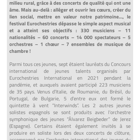
milieu rural, grâce à des concerts de
qualité qui ont une
âme. Mais au-delà : alléger et ouvrir les cœurs, créer du
lien social, mettre en
valeur notre patrimoine…, le
festival Eurochestries dépasse le simple aspect musical
et a atteint ses
objectifs :
330 musiciens – 11
nationalités – 60 concerts – 14 000 spectateurs – 5
orchestres – 1 chœur – 7 ensembles de musique de
chambre !
Parmi tous ces jeunes, sept étaient lauréats du Concours
international de jeunes talents organisés par
Eurochestries International en 2021 pendant la
pandémie, et auxquels avaient participé 223 musiciens
de 35 pays.
Venus d’Italie, de Roumanie, du Brésil, du
Portugal, de Bulgarie, 5 d’entre eux ont formé le
quintette à vent “Interwinds”.
Les 2 autres jeunes
solistes espagnols se sont produits avec l’orchestre
symphonique des jeunes “Álvarez Beigbeder” de Jerez
(Espagne).
Certains étaient également invités à se
produire en soliste lors des deux concerts
de clôture,
accompagné par l’orchestre international des jeunes du