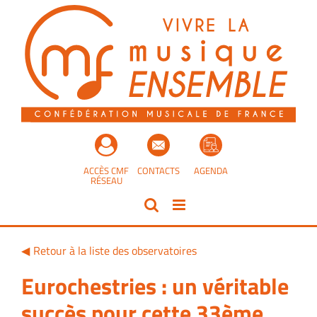
Passer
au
contenu
ACCÈS CMF
CONTACTS
AGENDA
RÉSEAU
Retour à la liste des observatoires
Eurochestries : un véritable
succès pour cette 33ème