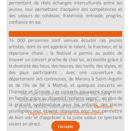
permettent de réels échanges interculturels entre les
jeunes, leur permettant d’acquérir des
compétences et
des valeurs de cohésion, fraternité, entraide, progrès,
confiance en soi.
14 000 personnes sont venues écouter ces jeunes
artistes, dont ils ont apprécié le talent, la fraicheur, et le
répertoire choisi. : le festival a permis au public de
trouver un concert proche de chez lui,
accessible grâce à
la diversité des lieux, des heures, des tarifs, des
styles, et
des pays participants ; avec une couverture du
département
(45 communes, de Marans à Saint-Aigulin
et de l’Ile de Ré à Matha), et
quelques concerts en
Charente et Gironde.
Les concerts pouvaient s’apprécier
Pour des raisons de confidentialité YouTube a
en famille grâce au dispositif
“enfants sages” : en plus de
besoin de votre autorisation pour charger. Pour
la gratuité systématique pour les enfants,
des places
plus de détails, veuillez consulter nos
Mentions
privilégiées leur étaient réservées pour leur permettre
Légales et Politique de confidentialité
.
de
bien voir et d’apprécier à sa juste valeur ce spectacle
vivant en direct.
J'accepte