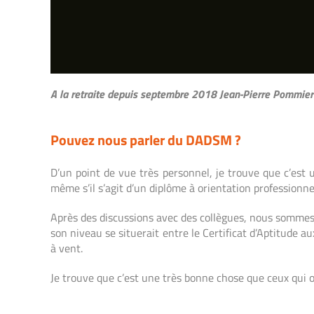
A la retraite depuis septembre 2018 Jean-Pierre Pommier p
Pouvez nous parler du DADSM ?
D’un point de vue très personnel, je trouve que
c’est 
même s’il s’agit d’un diplôme à orientation
professionne
Après des discussions avec des collègues, nous somme
son niveau se situerait entre le Certificat
d’Aptitude au
à vent.
Je trouve que c’est une très bonne chose que ceux qui
o