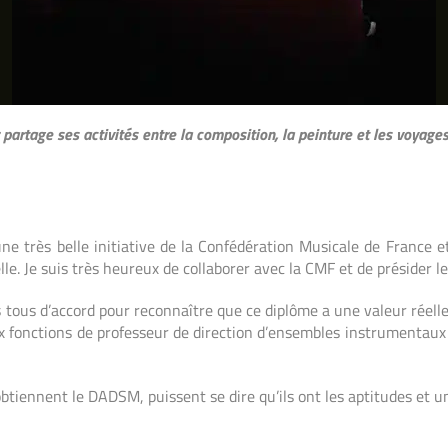
artage ses activités entre la composition, la peinture et les voyages
une très belle initiative de la Confédération Musicale
de France et
lle. Je suis très heureux de collaborer
avec la CMF et de présider 
s
tous d’accord pour reconnaître que ce diplôme a une
valeur réell
x fonctions de professeur de direction d’ensembles
instrumentaux 
btiennent le DADSM, puissent se dire qu’ils ont les aptitudes
et u