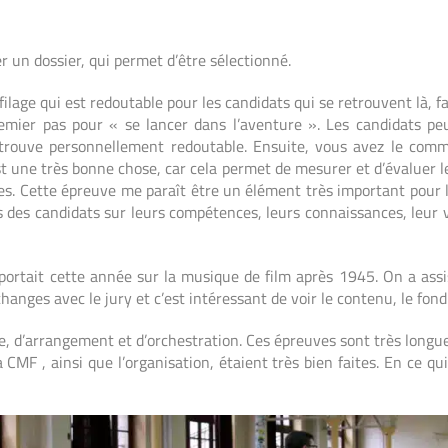
 un dossier, qui permet d’être sélectionné.
e filage qui est redoutable pour les candidats qui se retrouvent là,
remier pas pour « se lancer dans l’aventure ». Les candidats peuv
trouve personnellement redoutable. Ensuite, vous avez le comm
est une très bonne chose, car cela permet de mesurer et d’évaluer 
es.
Cette épreuve me paraît être un élément très important pour l
s des candidats sur leurs compétences, leurs connaissances, leur v
portait cette année sur la musique de film après 1945. On a assis
nges avec le jury et c’est intéressant de voir le contenu, le fond 
ture, d’arrangement et d’orchestration. Ces épreuves sont très longu
MF , ainsi que l’organisation, étaient très bien faites. En ce qui