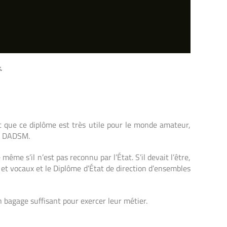
.
 que ce diplôme est très utile pour le
monde amateur,
le DADSM.
e même s’il n’est pas reconnu par l’État. S’il
devait l’être,
et vocaux et le Diplôme d’État
de direction d’ensembles
n bagage suffisant pour exercer leur métier.