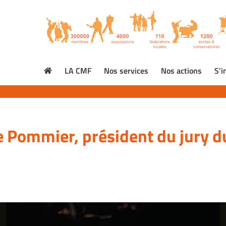
LA CMF
Nos services
Nos actions
S’i
re Pommier, président du jury