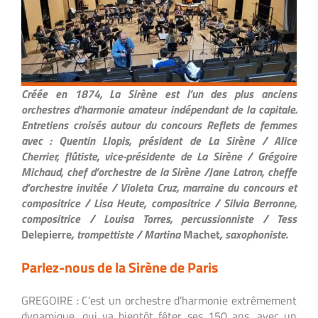
Créée en 1874, La Sirène est l’un des plus anciens
orchestres d’harmonie amateur indépendant de la capitale.
Entretiens croisés autour du concours
Reflets de femmes
avec :
Quentin Llopis, président de La Sirène / Alice
Cherrier, flûtiste, vice-présidente de La Sirène /
Grégoire
Michaud, chef d’orchestre de la Sirène /
Jane Latron, cheffe
d’orchestre invitée / Violeta Cruz, marraine du concours et
compositrice / Lisa Heute, compositrice / Silvia Berronne,
compositrice / Louisa Torres, percussionniste / Tess
Delepierre
, trompettiste / Martina
Machet
, saxophoniste.
Parlez-nous de la Sirène de Paris
GREGOIRE : C’est un orchestre d’harmonie extrêmement
dynamique, qui va bientôt fêter ses 150 ans, avec un