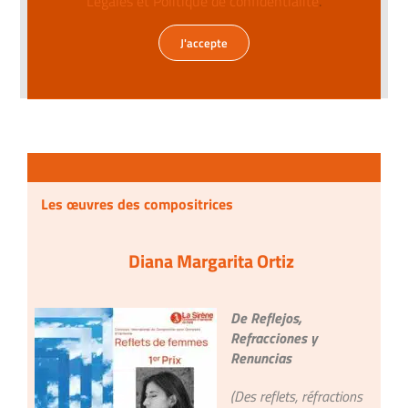
Légales et Politique de confidentialité
.
J'accepte
Les œuvres des compositrices
Diana Margarita Ortiz
De Reflejos,
Refracciones y
Renuncias
(Des reflets, réfractions